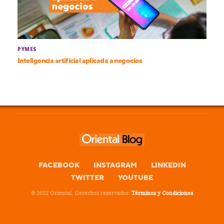
PYMES
Inteligencia artificial aplicada a negocios
FACEBOOK
INSTAGRAM
LINKEDIN
TWITTER
YOUTUBE
© 2022 Oriental. Derechos reservados.
Términos y Condiciones