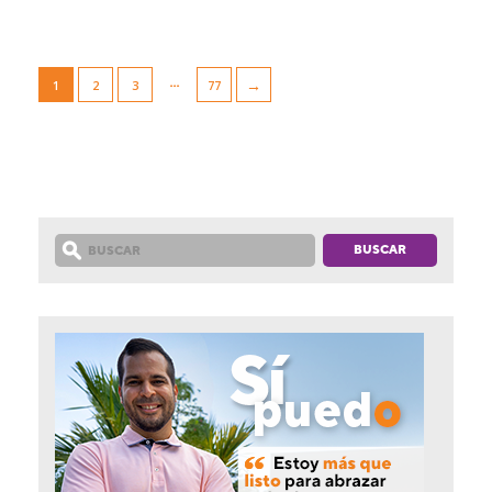
…
→
1
2
3
77