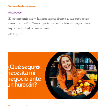
Vence el estancamiento
07/29/2026
El estancamiento y la impotencia frente a tus proyectos
tienen solución. Pon en práctica estos tres consejos para
lograr resultados con acción inte…
0
0