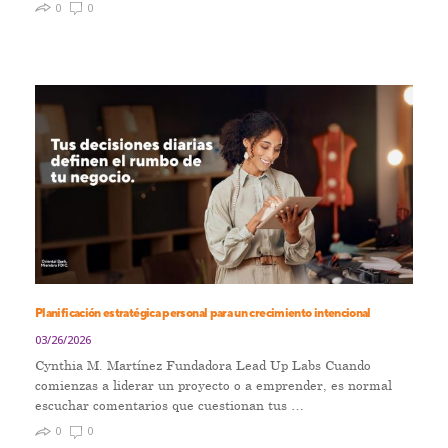
0
0
Planificación estratégica personal para un crecimiento intencional
03/26/2026
Cynthia M. Martínez Fundadora Lead Up Labs Cuando
comienzas a liderar un proyecto o a emprender, es normal
escuchar comentarios que cuestionan tus …
0
0