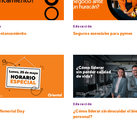
n
Educación
 estancamiento
Seguros esenciales para pymes
Educación
Memorial Day
¿Cómo liderar sin descuidar el bi
personal?