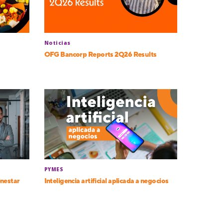
Noticias
OFG Bancorp Reports 2Q26 Results
PYMES
enestar
Inteligencia artificial aplicada a negocios