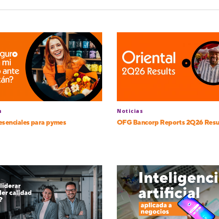
n
Noticias
esenciales para pymes
OFG Bancorp Reports 2Q26 Resu