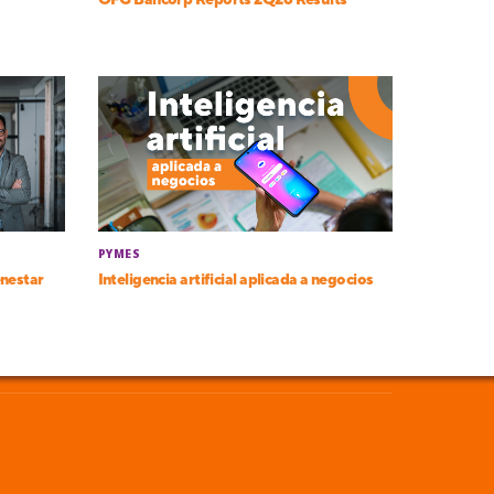
OFG Bancorp Reports 2Q26 Results
PYMES
enestar
Inteligencia artificial aplicada a negocios