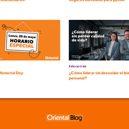
 estancamiento
Seguros esenciales para pymes
Educación
Memorial Day
¿Cómo liderar sin descuidar el bi
personal?