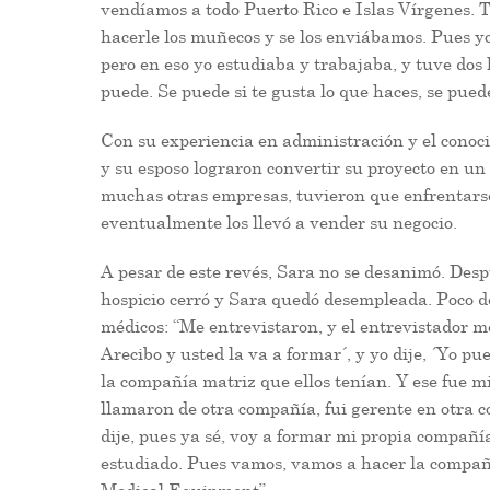
vendíamos a todo Puerto Rico e Islas Vírgenes.
hacerle los muñecos y se los enviábamos. Pues yo
pero en eso yo estudiaba y trabajaba, y tuve dos h
puede. Se puede si te gusta lo que haces, se pued
Con su experiencia en administración y el conoci
y su esposo lograron convertir su proyecto en u
muchas otras empresas, tuvieron que enfrentarse
eventualmente los llevó a vender su negocio.
A pesar de este revés, Sara no se desanimó. Despu
hospicio cerró y Sara quedó desempleada. Poco d
médicos: “Me entrevistaron, y el entrevistador m
Arecibo y usted la va a formar´, y yo dije, ´Yo p
la compañía matriz que ellos tenían. Y ese fue mi
llamaron de otra compañía, fui gerente en otra 
dije, pues ya sé, voy a formar mi propia compañía
estudiado. Pues vamos, vamos a hacer la compañí