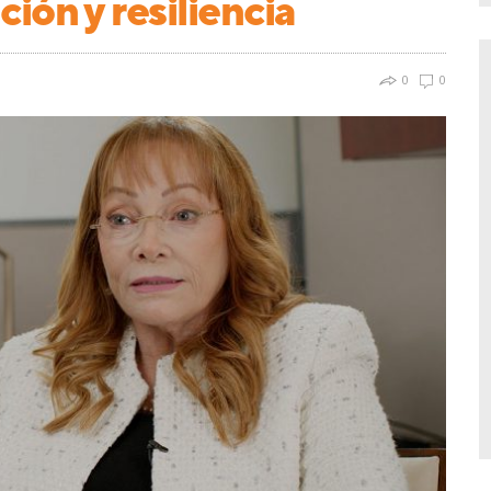
ión y resiliencia
0
0