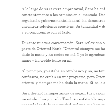
A lo largo de su carrera empresarial, Sara ha e
constantemente a los cambios en el mercado. Desd
regulación gubernamental federal, ha demostrad
encontrar soluciones creativas. Su tenacidad y d
y su compromiso con el éxito.
Durante nuestra conversación, Sara reflexionó so
parte de Oriental Bank. “Oriental siempre me h
dado la mano y ha creído en mí. Y yo le agradez
mano y ha creído tanto en mí.
Al principio, yo estaba en otro banco y no, no t
confianza, no creían en mis proyectos, pero Orie
orientó, y siempre me ha dado la mano. Sí, se l
Sara destacó la importancia de seguir tus pasio
incertidumbre y miedo. También enfatizó la import
necesidades de la comunidad, valores que han si