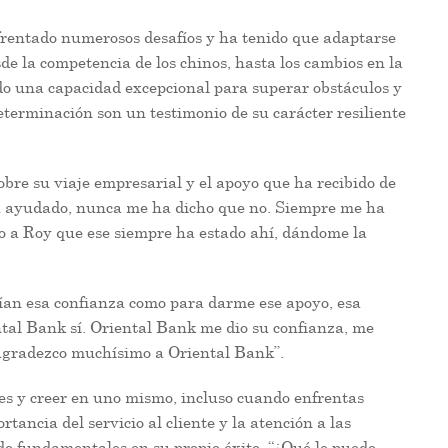
nfrentado numerosos desafíos y ha tenido que adaptarse
e la competencia de los chinos, hasta los cambios en la
o una capacidad excepcional para superar obstáculos y
eterminación son un testimonio de su carácter resiliente
bre su viaje empresarial y el apoyo que ha recibido de
a ayudado, nunca me ha dicho que no. Siempre me ha
co a Roy que ese siempre ha estado ahí, dándome la
enían esa confianza como para darme ese apoyo, esa
ntal Bank sí. Oriental Bank me dio su confianza, me
o agradezco muchísimo a Oriental Bank”.
nes y creer en uno mismo, incluso cuando enfrentas
ancia del servicio al cliente y la atención a las
do fundamentales en su propio éxito. “¿Qué le puedo