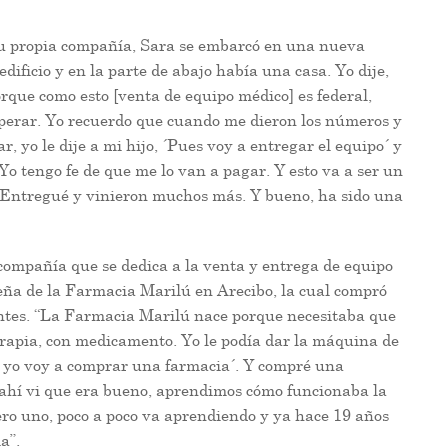
 su propia compañía, Sara se embarcó en una nueva
ificio y en la parte de abajo había una casa. Yo dije,
orque como esto [venta de equipo médico] es federal,
erar. Yo recuerdo que cuando me dieron los números y
, yo le dije a mi hijo, ´Pues voy a entregar el equipo´ y
 ´Yo tengo fe de que me lo van a pagar. Y esto va a ser un
e. Entregué y vinieron muchos más. Y bueno, ha sido una
mpañía que se dedica a la venta y entrega de equipo
eña de la Farmacia Marilú en Arecibo, la cual compró
lientes. “La Farmacia Marilú nace porque necesitaba que
erapia, con medicamento. Yo le podía dar la máquina de
es yo voy a comprar una farmacia´. Y compré una
 ahí vi que era bueno, aprendimos cómo funcionaba la
ro uno, poco a poco va aprendiendo y ya hace 19 años
a”.