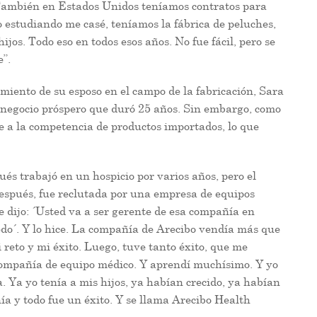
 También en Estados Unidos teníamos contratos para
 estudiando me casé, teníamos la fábrica de peluches,
ijos. Todo eso en todos esos años. No fue fácil, pero se
e”.
miento de su esposo en el campo de la fabricación, Sara
n negocio próspero que duró 25 años. Sin embargo, como
 a la competencia de productos importados, lo que
és trabajó en un hospicio por varios años, pero el
espués, fue reclutada por una empresa de equipos
e dijo: ´Usted va a ser gerente de esa compañía en
uedo´. Y lo hice. La compañía de Arecibo vendía más que
 reto y mi éxito. Luego, tuve tanto éxito, que me
compañía de equipo médico. Y aprendí muchísimo. Y yo
. Ya yo tenía a mis hijos, ya habían crecido, ya habían
a y todo fue un éxito. Y se llama Arecibo Health