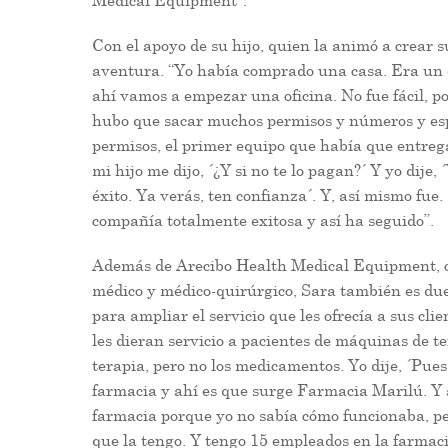
Medical Equipment”.
Con el apoyo de su hijo, quien la animó a crear
aventura. “Yo había comprado una casa. Era un ed
ahí vamos a empezar una oficina. No fue fácil, p
hubo que sacar muchos permisos y números y esp
permisos, el primer equipo que había que entregar
mi hijo me dijo, ´¿Y si no te lo pagan?´ Y yo dije,
éxito. Ya verás, ten confianza´. Y, así mismo fu
compañía totalmente exitosa y así ha seguido”.
Además de Arecibo Health Medical Equipment, co
médico y médico-quirúrgico, Sara también es du
para ampliar el servicio que les ofrecía a sus c
les dieran servicio a pacientes de máquinas de t
terapia, pero no los medicamentos. Yo dije, ´Pu
farmacia y ahí es que surge Farmacia Marilú. Y
farmacia porque yo no sabía cómo funcionaba, pe
que la tengo. Y tengo 15 empleados en la farmaci