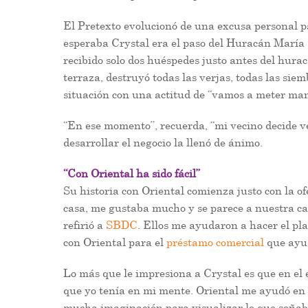
El Pretexto evolucionó de una excusa personal 
esperaba Crystal era el paso del Huracán María 
recibido solo dos huéspedes justo antes del hurac
terraza, destruyó todas las verjas, todas las sie
situación con una actitud de “vamos a meter man
“En ese momento”, recuerda, “mi vecino decide ve
desarrollar el negocio la llenó de ánimo.
“Con Oriental ha sido fácil”
Su historia con Oriental comienza justo con la of
casa, me gustaba mucho y se parece a nuestra ca
refirió a
SBDC
. Ellos me ayudaron a hacer el pl
con Oriental para el
préstamo comercial
que ayud
Lo más que le impresiona a Crystal es que en el e
que yo tenía en mi mente. Oriental me ayudó en 
mucha imaginación para visualizar lo que soñaba