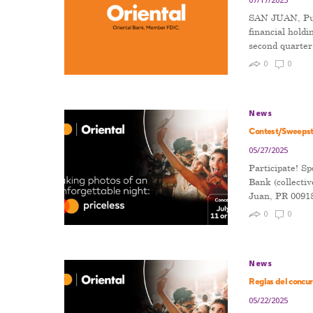
SAN JUAN, Pue
financial hold
second quarter
0
0
News
Contest/Sweepstak
05/27/2025
Participate! S
Bank (collecti
Juan, PR 0091
0
0
News
Reglas del concur
05/22/2025