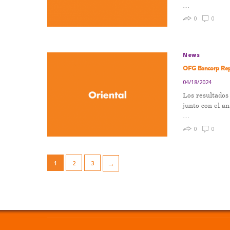
…
0
0
News
OFG Bancorp Rep
04/18/2024
Los resultados
junto con el an
…
0
0
→
1
2
3