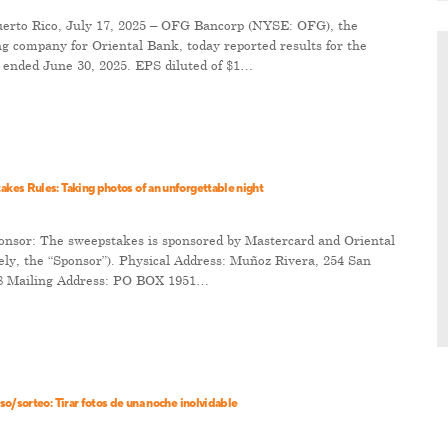
rto Rico, July 17, 2025 – OFG Bancorp (NYSE: OFG), the
ing company for Oriental Bank, today reported results for the
 ended June 30, 2025. EPS diluted of $1…
es Rules: Taking photos of an unforgettable night
ponsor: The sweepstakes is sponsored by Mastercard and Oriental
vely, the “Sponsor”). Physical Address: Muñoz Rivera, 254 San
8 Mailing Address: PO BOX 1951…
so/sorteo: Tirar fotos de una noche inolvidable