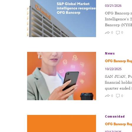
03/21/2026
OFG Bancorp r
Intelligence’s
Bancorp (NYSE
0
0
News
OFG Bancorp Rep
10/22/2025
SAN JUAN, Pue
financial holdi
quarter ended
0
0
Comunidad
OFG Bancorp Rep
07/17/2025