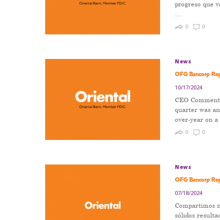
progreso que v
…
0
0
News
OFG Bancorp Rep
10/17/2024
CEO Comment Jo
quarter was an
over-year on a
0
0
News
OFG Bancorp Rep
07/18/2024
Compartimos nu
sólidos resulta