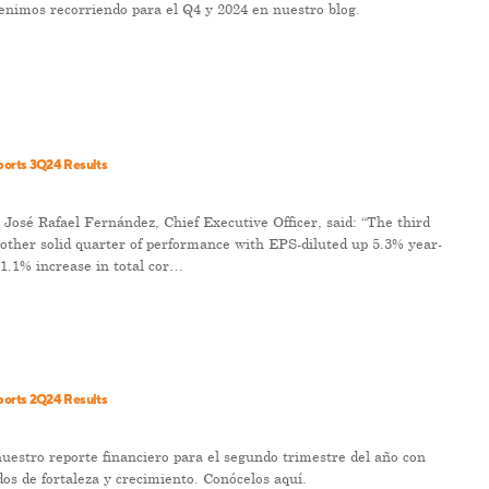
enimos recorriendo para el Q4 y 2024 en nuestro blog.
orts 3Q24 Results
sé Rafael Fernández, Chief Executive Officer, said: “The third
other solid quarter of performance with EPS-diluted up 5.3% year-
 1.1% increase in total cor…
orts 2Q24 Results
estro reporte financiero para el segundo trimestre del año con
dos de fortaleza y crecimiento. Conócelos aquí.