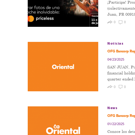
¡Participa! Pr
(colectivament
Juan, PR 0091
0
0
Noticias
OFG Bancorp Rep
04/23/2025
SAN JUAN, Pue
financial holdi
quarter ended 
0
0
News
OFG Bancorp Rep
01/22/2025
Conoce los deta